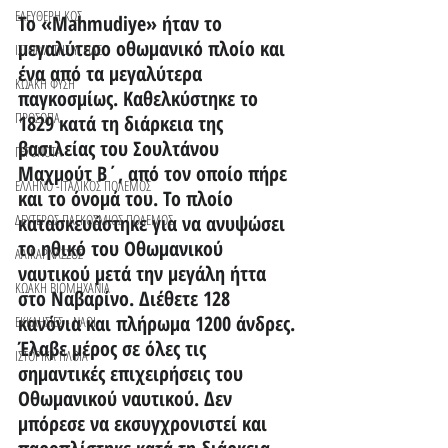
ΕΛΕΥΘΕΡΗ ΚΩΣ
Το «Mahmudiye» ήταν το 
μεγαλύτερο οθωμανικό πλοίο και 
ΙΣΤΟΡΙΑ ΤΗΣ ΥΓΕΙΑΣ
ένα από τα μεγαλύτερα 
ΚΩΑΚΗ ΦΥΣΗ
παγκοσμίως. Καθελκύστηκε το 
ΠΡΟΣΩΠΑ
1829 κατά τη διάρκεια της 
βασιλείας του Σουλτάνου 
ΓΕΓΟΝΟΤΑ
Μαχμούτ Β΄, από τον οποίο πήρε 
ΕΛΛΗΝΟ -ΙΤΑΛΙΚΟΣ ΠΟΛΕΜΟΣ
και το όνομά του. Το πλοίο 
ΔΕΥΤΕΡΟΣ ΠΑΓΚΟΣΜΙΟΣ ΠΟΛΕΜΟΣ
κατασκευάστηκε για να ανυψώσει 
το ηθικό του Οθωμανικού 
ΑΛΙΚΑΡΝΑΣΣΟΣ
ναυτικού μετά την μεγάλη ήττα 
ΚΩΑΚΗ ΒΙΟΜΗΧΑΝΙΑ
στο Ναβαρίνο. Διέθετε 128 
κανόνια και πλήρωμα 1200 άνδρες. 
ΕΚΚΛΗΣΙΕΣ - ΝΑΟΙ
Έλαβε μέρος σε όλες τις 
ΙΣΤΟΡΙΚΑ ΠΛΟΙΑ
σημαντικές επιχειρήσεις του 
Οθωμανικού ναυτικού. Δεν 
μπόρεσε να εκσυγχρονιστεί και 