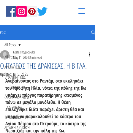
Post
All Posts
Kostas Kogiopoulos
All Posts
May 11, 2024
2 min read
Ο ΠΥΡΓΟΣ ΤΗΣ ΔΡΑΚΙΣΣΑΣ. Η ΒΙΓΛΑ.
ΑΡΧΑΙΑ ΚΩΣ
Updated:
Jul 5, 2025
ΒΥΖΑΝΤΙΝΗ ΚΩΣ
Ανεβαίνοντας στο Ραντάρ, στο εκκλησάκι 
ΙΠΠΟΤΟΚΡΑΤΙΑ
του προφήτη Ηλία, νότια της πόλης της Κω 
υπάρχει πύργος παρατήρησης κτισμένος 
ΟΘΩΜΑΝΟΚΡΑΤΙΑ
πάνω σε μεγάλο μονόλιθο. Η θέση 
ΙΤΑΛΟΚΡΑΤΙΑ
επιλέχθηκε διότι παρέχει άριστη θέα και 
μπορεί να παρακολουθεί το κάστρο του 
ΓΕΡΜΑΝΟΚΡΑΤΙΑ
Αγίου Πέτρου στο Πετρούμι, το κάστρο της 
ΑΓΓΛΙΚΗ ΔΙΟΙΚΗΣΗ
Νερατζιάς και την πόλη της Κω. 