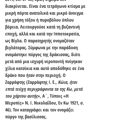
διακρίνεται. Είναι ένα τετράγωνο κτίσμα με 
μικρή πόρτα ανατολικά και μικρό άνοιγμα 
για χρήση τόξου ή πυροβόλου όπλου 
βόρεια. Λειτουργούσε κατά τη βυζαντινή 
εποχή, αλλά και κατά την Ιπποτοκρατία, 
ως Βίγλα. Ο παρατηρητής ονομαζόταν 
βιγλάτορας. Σύμφωνα με την παράδοση 
ονομάστηκε πύργος της δράκισσας, διότι 
μετά από μια ισχυρή νεροποντή πνίγηκαν 
χίλια κατσίκια και αυτό αποδόθηκε σε ένα 
δράκο που ήταν στην περιοχή. Ο 
Ζαρράφτης (Ζαρράφτης Ι. Ε., 
Κώια, ήτοι 
επτά τεύχη περιγράφοντα τα της Κω, μετά 
του χάρτου αυτής
», Α΄, Τύποις «Η 
Μεροπίς» Ν. Ι. Νικολαΐδου, Εν Κω 1921, σ. 
46). Τον καταγράφει και τον ονομάζει 
πύργο της βασίλισσας.