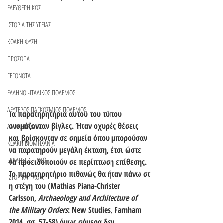
ΕΛΕΥΘΕΡΗ ΚΩΣ
ΙΣΤΟΡΙΑ ΤΗΣ ΥΓΕΙΑΣ
ΚΩΑΚΗ ΦΥΣΗ
ΠΡΟΣΩΠΑ
ΓΕΓΟΝΟΤΑ
ΕΛΛΗΝΟ -ΙΤΑΛΙΚΟΣ ΠΟΛΕΜΟΣ
ΔΕΥΤΕΡΟΣ ΠΑΓΚΟΣΜΙΟΣ ΠΟΛΕΜΟΣ
Τα παρατηρητήρια αυτού του τύπου 
ονομάζονταν βίγλες. Ήταν οχυρές θέσεις 
ΑΛΙΚΑΡΝΑΣΣΟΣ
και βρίσκονταν σε σημεία όπου μπορούσαν 
ΚΩΑΚΗ ΒΙΟΜΗΧΑΝΙΑ
να παρατηρούν μεγάλη έκταση, έτσι ώστε 
ΕΚΚΛΗΣΙΕΣ - ΝΑΟΙ
να προειδοποιούν σε περίπτωση επίθεσης. 
Το παρατηρητήριο πιθανώς θα ήταν πάνω στ
ΙΣΤΟΡΙΚΑ ΠΛΟΙΑ
η στέγη του (Mathias Piana-Christer 
Carlsson, 
Archaeology and Architecture of 
the Military Orders
: New Studies, Farnham 
2014, σσ. 57-58) όμως σήμερα δεν 