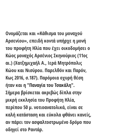
Ονομάζεται και «Κάθισμα του μοναχού 
Αρσενίου», επειδή κοντά υπήρχε η μονή 
του προφήτη Ηλία που έχει οικοδομήσει ο 
Κώος μοναχός Αρσένιος Σκηνούριος (11ος 
αι.) (Χατζημιχαήλ Α., Ιερά Μητρόπολις 
Κώου και Νισύρου. Παρελθόν και Παρόν, 
Κως 2016, σ.187). Παρόμοια οχυρή θέση 
ήταν και 
η "Παναγία του Τσακάλη".
Σήμερα βρίσκεται ακριβώς δίπλα στην 
μικρή εκκλησία του Προφήτη Ηλία, 
περίπου 50 μ. νοτιοανατολικά, είναι σε 
καλή κατάσταση και εύκολα φθάνει κανείς, 
αν πάρει τον ασφαλτοστρωμένο δρόμο που 
οδηγεί στο Ραντάρ. 