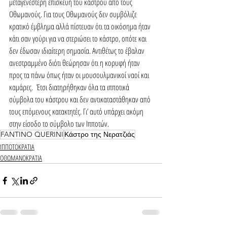
μεταγενέστερη επισκευή του κάστρου από τους 
Οθωμανούς. Για τους Οθωμανούς δεν συμβόλιζε 
κρατικό έμβλημα αλλά πίστευαν ότι τα οικόσημα ήταν 
κάτι σαν γούρι για να στεριώσει το κάστρο, οπότε και 
δεν έδωσαν ιδιαίτερη σημασία. Αντιθέτως το έβαλαν 
ανεστραμμένο διότι θεώρησαν ότι η κορυφή ήταν 
προς τα πάνω όπως ήταν οι μουσουλμανικοί ναοί και 
καμάρες. 
 Έτσι διατηρήθηκαν όλα τα ιπποτικά 
σύμβολα του κάστρου και δεν αντικαταστάθηκαν από 
τους επόμενους κατακτητές. Γι’ αυτό υπάρχει ακόμη 
στην είσοδο το σύμβολο των Ιπποτών.
FANTINO QUERINI
Κάστρο της Νερατζιάς
ΙΠΠΟΤΟΚΡΑΤΙΑ
ΟΘΩΜΑΝΟΚΡΑΤΙΑ