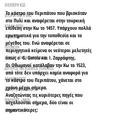
ΕΛΕΥΘΕΡΗ ΚΩΣ
Το κάστρο του Περιπάτου που βρισκόταν 
ΙΣΤΟΡΙΑ ΤΗΣ ΥΓΕΙΑΣ
στο Πυλί και αναφέρεται στην τουρκική 
ΚΩΑΚΗ ΦΥΣΗ
επίθεση στην Κω το 1457. Υπάρχουν πολλά 
ερωτηματικά για την τοποθεσία και το 
ΠΡΟΣΩΠΑ
μέγεθος του. Ενώ αναφέρεται σε 
ΓΕΓΟΝΟΤΑ
περιηγητικά κείμενα οι νεότεροι μελετητές 
όπως ο  G. Gerola και Ι. Ζαρράφτης. 
ΕΛΛΗΝΟ -ΙΤΑΛΙΚΟΣ ΠΟΛΕΜΟΣ
Οι Οθωμανοί κατάλαβαν την Κω το 1523, 
ΔΕΥΤΕΡΟΣ ΠΑΓΚΟΣΜΙΟΣ ΠΟΛΕΜΟΣ
από τότε δεν υπάρχει καμία αναφορά για 
ΑΛΙΚΑΡΝΑΣΣΟΣ
το κάστρο του Περιπάτου, χάνεται στο 
χρόνο μέχρι σήμερα. 
ΚΩΑΚΗ ΒΙΟΜΗΧΑΝΙΑ
Αναζητώντας τις κυριότερες πηγές που 
ΕΚΚΛΗΣΙΕΣ - ΝΑΟΙ
ασχολούνται σήμερα, δύο είναι οι 
σημαντικότερες:
ΙΣΤΟΡΙΚΑ ΠΛΟΙΑ