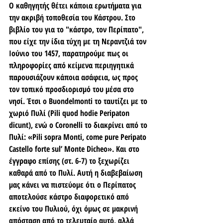
Ο καθηγητής θέτει κάποια ερωτήματα για 
την ακριβή τοποθεσία του Κάστρου. Στο 
βιβλίο του για το "κάστρο, τον Περίπατο", 
που είχε την ίδια τύχη με τη Νεραντζιά τον 
Ιούνιο του 1457, παρατηρούμε πως οι 
πληροφορίες από κείμενα περιηγητικά 
παρουσιάζουν κάποια ασάφεια, ως προς 
τον τοπικό προσδιορισμό του μέσα στο 
νησί. Έτσι ο Buondelmonti το ταυτίζει με το 
χωριό Πυλί (Pili quod hodie Peripaton 
dicunt), ενώ ο Coronelli το διακρίνει από το 
Πυλί: «Pili sopra Monti, come pure Peripato 
Castello forte sul’ Monte Dicheo». Και στο 
έγγραφο επίσης (στ. 6-7) το ξεχωρίζει 
καθαρά από το Πυλί. Αυτή η διαβεβαίωση 
μας κάνει να πιστεύομε ότι ο Περίπατος 
αποτελούσε κάστρο διαφορετικό από 
εκείνο του Πυλιού, όχι όμως σε μακρινή 
απόσταση από το τελευταίο αυτό, αλλά 