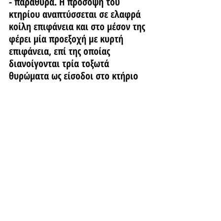
- παράθυρα. Η πρόσοψη του 
κτηρίου αναπτύσσεται σε ελαφρά 
κοίλη επιφάνεια και στο μέσον της 
φέρει μία προεξοχή με κυρτή 
επιφάνεια, επί της οποίας 
διανοίγονται τρία τοξωτά 
θυρώματα ως είσοδοι στο κτήριο 
με τέσσερεις ισοϋψείς φασιστικούς 
πελέκεις να τα πλαισιώνουν. Στην 
κορυφή υπάρχει ο σημαιοστάτης 
και από κάτω το έμβλημα της 
οργάνωσης ONB. Στην πρόσοψη 
δεν υπάρχουν καθόλου παράθυρα. 
Το κτήριο είναι συμμετρικό με 
ρασιοναλιστικό στυλ και εμφανή 
στοιχεία φασιστικού χαρακτήρα 
(υπερμεγέθεις θύρες που 
παραπέμπουν σε ρωμαϊκά 