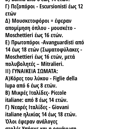
Γ) Πεζοπόροι - Escursionisti έως 12 
ετών
Δ) 
Mουσκετοφόροι = έφεραν 
απομίμηση όπλου - μουσκέτο
 - 
Moschettieri έως 16 ετών.
Ε) Πρωτοπόροι -Avanguardisti από 
14 έως 18 ετών (Σωματοφύλακες - 
Moschettieri έως 16 ετών, μετά 
πολυβολητές – Mitralieri.
ΙΙ) ΓΥΝΑΙΚΕΙΑ ΣΩΜΑΤΑ:
Α)Κόρες του λύκου - Figlie della 
lupa από 6 έως 8 ετών.
Β) Μικρές Ιταλίδες- Piccole 
italiane: από 8 έως 14 ετών.
Γ) Νεαρές Ιταλίδες - Giovani 
italiane ηλικίας 14 έως 18 ετών.
Όλοι έφεραν ανάλογες 
στολές.Υπήρχε και η οργάνωση 