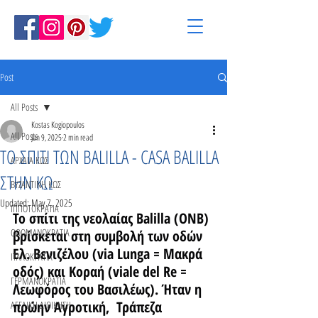
Post
All Posts
Kostas Kogiopoulos
All Posts
Jan 9, 2025
2 min read
ΤΟ ΣΠΙΤΙ ΤΩΝ BALILLA - CASA BALILLA
ΑΡΧΑΙΑ ΚΩΣ
ΣΤΗΝ ΚΩ
ΒΥΖΑΝΤΙΝΗ ΚΩΣ
Updated:
May 7, 2025
ΙΠΠΟΤΟΚΡΑΤΙΑ
Το σπίτι της νεολαίας Balilla (ONB) 
ΟΘΩΜΑΝΟΚΡΑΤΙΑ
βρίσκεται στη συμβολή των οδών 
Ελ. Βενιζέλου (via Lunga = Μακρά 
ΙΤΑΛΟΚΡΑΤΙΑ
οδός) και Κοραή (viale del Re = 
ΓΕΡΜΑΝΟΚΡΑΤΙΑ
Λεωφόρος του Βασιλέως). Ήταν η 
πρώην Αγροτική,  Τράπεζα 
ΑΓΓΛΙΚΗ ΔΙΟΙΚΗΣΗ