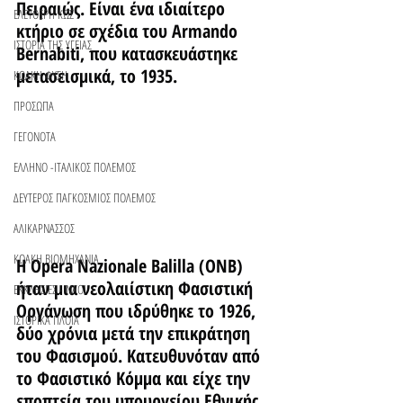
Πειραιώς. Είναι ένα ιδιαίτερο 
ΕΛΕΥΘΕΡΗ ΚΩΣ
κτήριο σε σχέδια του Armando 
ΙΣΤΟΡΙΑ ΤΗΣ ΥΓΕΙΑΣ
Bernabiti, που κατασκευάστηκε 
μετασεισμικά, το 1935.
ΚΩΑΚΗ ΦΥΣΗ
ΠΡΟΣΩΠΑ
ΓΕΓΟΝΟΤΑ
ΕΛΛΗΝΟ -ΙΤΑΛΙΚΟΣ ΠΟΛΕΜΟΣ
ΔΕΥΤΕΡΟΣ ΠΑΓΚΟΣΜΙΟΣ ΠΟΛΕΜΟΣ
ΑΛΙΚΑΡΝΑΣΣΟΣ
ΚΩΑΚΗ ΒΙΟΜΗΧΑΝΙΑ
Η Opera Nazionale Balilla (ONB) 
ήταν μια νεολαιίστικη Φασιστική 
ΕΚΚΛΗΣΙΕΣ - ΝΑΟΙ
Οργάνωση που ιδρύθηκε το 1926, 
ΙΣΤΟΡΙΚΑ ΠΛΟΙΑ
δύο χρόνια μετά την επικράτηση 
του Φασισμού. Κατευθυνόταν από 
το Φασιστικό Κόμμα και είχε την 
εποπτεία του υπουργείου Εθνικής 