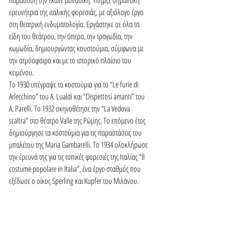
παράδοση την έκανε μοναδική. Υπήρξε σημαντική 
ερευνήτρια της ιταλικής φορεσιάς, με αξιόλογο έργο 
στη θεατρική ενδυματολογία. Εργάστηκε σε όλα τα 
είδη του θεάτρου, την όπερα, την τραγωδία, την 
κωμωδία, δημιουργώντας κουστούμια, σύμφωνα με 
την ατμόσφαιρα και με το ιστορικό πλαίσιο του 
κειμένου.
Το 1930 υπέγραψε τα κοστούμια για το “Le furie di 
Arlecchino” του A. Lualdi και “Dispettosi amanti” του 
A. Parelli. Το 1932 σκηνοθέτησε την “La Vedova 
scaltra” στο θέατρο Valle της Ρώμης. Το επόμενο έτος 
δημιούργησε τα κοστούμια για τις παραστάσεις του 
μπαλέτου της Maria Gambarelli. Το 1934 ολοκλήρωσε 
την έρευνά της για τις τοπικές φορεσιές της Ιταλίας “Il 
costume popolare in Italia”, ένα έργο σταθμός που 
εξέδωσε ο οίκος Sperling και Kupfer του Μιλάνου.