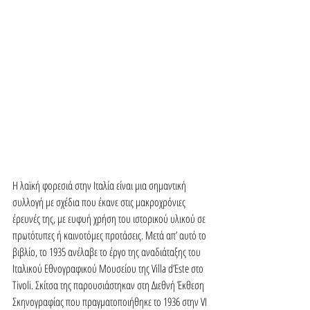
Η λαϊκή φορεσιά στην Ιταλία είναι μια σημαντική 
συλλογή με σχέδια που έκανε στις μακροχρόνιες 
έρευνές της, με ευφυή χρήση του ιστορικού υλικού σε 
πρωτότυπες ή καινοτόμες προτάσεις. Μετά απ’ αυτό το 
βιβλίο, το 1935 ανέλαβε το έργο της αναδιάταξης του 
Ιταλικού Εθνογραφικού Μουσείου της Villa d’Este στο 
Tivoli. Σκίτσα της παρουσιάστηκαν στη Διεθνή Έκθεση 
Σκηνογραφίας που πραγματοποιήθηκε το 1936 στην VI 