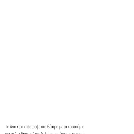
Το ίδιο έτος επέστρεψε στο θέατρο με τα κοστούμια 
για το “La finestra” του V. Alfieri, το έργο με το οποίο 