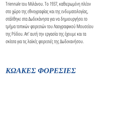
Triennale του Μιλάνου. Το 1937, καθιερωμένη πλέον 
στο χώρο της εθνογραφίας και της ενδυματολογίας, 
στάλθηκε στα Δωδεκάνησα για να δημιουργήσει το 
τμήμα τοπικών φορεσιών του Λαογραφικού Μουσείου 
της Ρόδου. Απ’ αυτή την εργασία της έχουμε και τα 
σκίτσα για τις λαϊκές φορεσιές της Δωδεκανήσου. 
ΚΩΑΚΕΣ ΦΟΡΕΣΙΕΣ