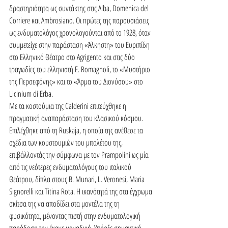
δραστηριότητα ως συντάκτης στις Alba, Domenica del 
Corriere και Ambrosiano. Οι πρώτες της παρουσιάσεις 
ως ενδυματολόγος χρονολογούνται από το 1928, όταν 
συμμετείχε στην παράσταση «Άλκηστη» του Ευριπίδη 
στο Ελληνικό Θέατρο στο Agrigento και στις δύο 
τραγωδίες του ελληνιστή E. Romagnoli, το «Μυστήριο 
της Περσεφόνης» και το «Άρμα του Διονύσου» στο 
Licinium di Erba.
Με τα κοστούμια της Calderini επιτεύχθηκε η 
πραγματική αναπαράσταση του κλασικού κόσμου. 
Επιλέχθηκε από τη Ruskaja, η οποία της ανέθεσε τα 
σχέδια των κουστουμιών του μπαλέτου της, 
επιβάλλοντάς την σύμφωνα με τον Prampolini ως μία 
από τις νεότερες ενδυματολόγους του ιταλικού 
Θεάτρου, δίπλα στους B. Munari, L. Veronesi, Maria 
Signorelli και Titina Rota. Η ικανότητά της στα έγχρωμα 
σκίτσα της να αποδίδει στα μοντέλα της τη 
φυσικότητα, μένοντας πιστή στην ενδυματολογική 