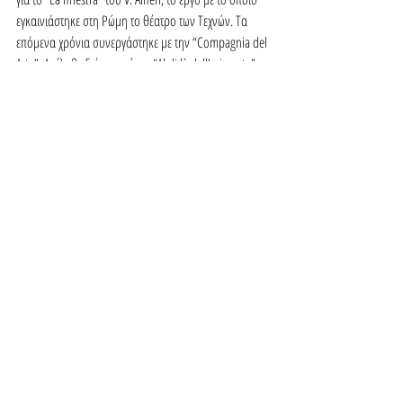
εγκαινιάστηκε στη Ρώμη το θέατρο των Τεχνών. Τα 
επόμενα χρόνια συνεργάστηκε με την “Compagnia del 
Arte”. Ανέλαβε διάφορα έργα “Al di là dell’orizzonte” 
του O’ Neill, “Cavalleria
 rusticana” και “La lupa” του Verga, “La nuova colonia” 
του Pirandello, “Regina di Maggio” του M. Kalbeck για 
το Teatro delle Arti το 1941. Συμμετείχε επίσης σε 
γνωστά σχήματα: Borboni, Adani, Gramatica και σε 
ορισμένες δραστηριότητες του Πανεπιστημίου της 
Ρώμης. Κατά τη διάρκεια του πολέμου συμμετείχε στη 
δημιουργία πολλών ταινιών: “Boccaccio” και “Il 
cavaliere di Kruya” το 1940, “Quattro passi fra le 
nuvole” το 1942 και “La danza del fuoco” το 1943.
Μετά τον πόλεμο πήρε μέρος σε ενδιαφέρουσες 
παραγωγές: “Macbeth” και «Οιδίπους Τύραννος» το 
1945 για το θίασο “Compagnia dei grandi Spettacoli”. 
Το 1947 για το “Assassinio nella Cattedrale” του T. Eliot 
δημιούργησε κουστούμια “di un’ indovinata austera 