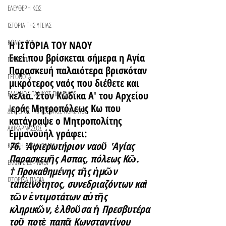
ΕΛΕΥΘΕΡΗ ΚΩΣ
ΙΣΤΟΡΙΑ ΤΗΣ ΥΓΕΙΑΣ
ΚΩΑΚΗ ΦΥΣΗ
Η ΙΣΤΟΡΙΑ ΤΟΥ ΝΑΟΥ
Εκεί που βρίσκεται σήμερα η Αγία 
ΠΡΟΣΩΠΑ
Παρασκευή παλαιότερα βρισκόταν 
ΓΕΓΟΝΟΤΑ
μικρότερος ναός που διέθετε και 
ΕΛΛΗΝΟ -ΙΤΑΛΙΚΟΣ ΠΟΛΕΜΟΣ
κελιά. Στον Κώδικα Α' του Αρχείου 
Ι
εράς Μητροπόλεως Κω που 
ΔΕΥΤΕΡΟΣ ΠΑΓΚΟΣΜΙΟΣ ΠΟΛΕΜΟΣ
κατάγραψε ο Μητροπολίτης 
ΑΛΙΚΑΡΝΑΣΣΟΣ
Εμμανουήλ γράφει: 
76.  ̓Αφιερωτήριον ναοῦ  ̔Αγίας 
ΚΩΑΚΗ ΒΙΟΜΗΧΑΝΙΑ
Παρασκευῆς Ασπας, πόλεως Κῶ.
ΕΚΚΛΗΣΙΕΣ - ΝΑΟΙ
† Προκαθημένης τῆς ἡμῶν 
ΙΣΤΟΡΙΚΑ ΠΛΟΙΑ
ταπεινότητος, συνεδριαζόντων καὶ 
τῶν ἐντιμοτάτων αὐτῆς 
κληρικῶν, ἐλθοῦσα ἡ Πρεσβυτέρα 
τοῦ ποτὲ παπᾶ Κωνσταντίνου 