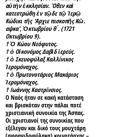
αὐτὴν ἐκκλησίαν. Ὅθεν καὶ 
κατεστρώθη ἐν τῷδε τῷ Ἱερῷ 
Κώδικι τῆς  ̓Αρχιε πισκοπῆς Κῶ. 
αψκα', Ὀκτωβρίου θ ́. (1721 
Οκτωβρίου 9).
† Ὁ Κώου Νεόφυτος.
† ὁ Οἰκονόμος Δαβὶδ ἱερεύς.
† ὁ Σκευοφύλαξ Καλλίνικος 
Ἱερομόναχος.
† ὁ Πρωτονοτάριος Μακάριος 
Ἱερομόναχος.
† Ιωάννης Καστρίνσιος.
Ο Ναός ήταν σε κακή κατάσταση 
και βρισκόταν στην πάλαι ποτέ 
χριστιανική συνοικία της Άσπας. 
Οι χριστιανοί της συνοικίας που 
εξέλεγαν και δικό τους μουχτάρη 
(σφραγιδοφύλακα) κοινοτάρχης – 