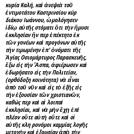
κυρία Καλή, καὶ ἀνεψιὰ τοῦ 
ἐντιμοτάτου Καστρινσίου κύρ 
διάκου Ιωάννου, ὡμολόγησεν 
ἰδίῳ αὐτῆς στόματι ὅτι τὴν ἥμυσι 
ἐκκλησίαν ἥν περ ἐπέκτητο ἐκ 
τῶν γονέων καὶ προγόνων αὐτῆς 
τὴν τιμωμένην ἐπ' ὀνόματι τῆς 
Ἁγίας Οσιομάρτυρος Παρασκευῆς, 
ἔξω εἰς τὴν Ἄσπα, ἀφιέρωσεν καὶ 
ἐδωρήσατο εἰς τὴν Πολιτείαν, 
(ορθόδοξη κοινότητα) νὰ εἶναι 
ἀπὸ τοῦ νῦν καὶ εἰς τὸ ἑξῆς εἰς 
τὴν ἐξουσίαν τῶν χριστιανῶν, 
καθώς περ καὶ αἱ λοιπαὶ 
ἐκκλησίαι, καὶ νὰ μὴν ἔχῃ ἐπὶ 
πλέον οὔτε αὐτὴ οὔτε καὶ οἱ 
αὐτῆς κλη ρονόμοι καμμίας λογῆς 
μετοχὴν καὶ ἐξουσίαν ἀπὸ τὴν 