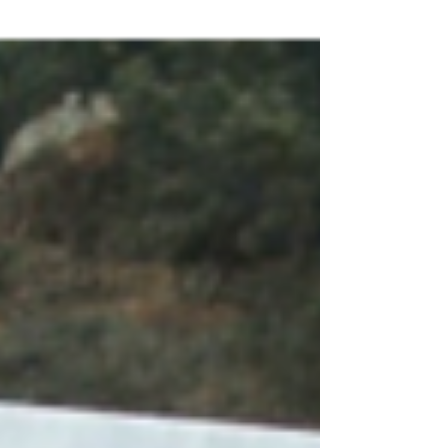
ηττημένοι συναντήθηκαν στο Παρίσι στη
Συνδιάσκεψη Ειρήνης του Παρισιού (1946)
για να ξεκαθαρίσουν τι μένει από τα
προπολεμικά σύνορα και τι αλλάζει. Αυτό που
αποφασίστηκε ήταν ένα παιχνίδι ισορροπιών
μεταξύ των μεγάλων. Η συνδιάσκεψη
ξεκίνησε στις 29 Ιουλίου 1946 και συμμετείχε
σε αυτή πολυπρόσωπη ελληνική
αντιπροσωπεία που είχε ως επικεφαλής τον
πρωθυπουργό Κωνσταντίνο Τσαλδάρη και
μέλη, μεταξύ άλλων, τους Φ. Δραγούμη, Κ.
Ρέντη, Π. Πι