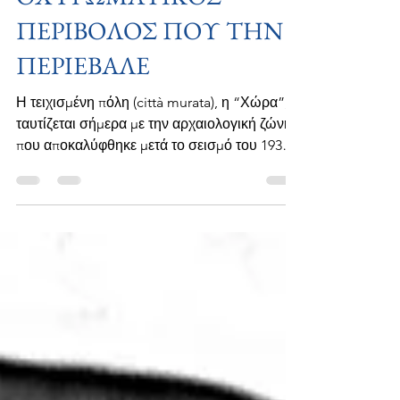
Η “ΧΩΡΑ” ΚΑΙ Ο
ΟΧΥΡΩΜΑΤΙΚΟΣ
ΠΕΡΙΒΟΛΟΣ ΠΟΥ ΤΗΝ
ΠΕΡΙΕΒΑΛΕ
Η τειχισμένη πόλη (città murata), η “Χώρα”,
ταυτίζεται σήμερα με την αρχαιολογική ζώνη
που αποκαλύφθηκε μετά το σεισμό του 1933.
Ο οικισμός της Χώρας που βρισκόταν εκτός
του κάστρου της Νερατζιάς προϋπήρξε του
κάστρου και είναι η εξέλιξη της αρχαίας Κω
σε μικρότερες διαστάσεις. Η Χωρα βρισκόταν
έξω από την πύλη του Κάστρου
δημιουργήθηκε ο μεσαιωνικός οικισμός και
ήταν ανοχύρωτος. Η περιφέρειά της ήταν 855
μ. και είχε εμβαδόν 58 τετρ. χιλιόμετρα.
Περικλειόταν από τη Χαντάκα