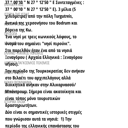
37 ° 00′10 ″ N 27 ° 12′50 ″ E Συντεταγμένες : 
ΕΛΕΥΘΕΡΗ ΚΩΣ
37 ° 00′10 ″ N 27 ° 12′50 ″ E). 3 μίλια (5 
ΙΣΤΟΡΙΑ ΤΗΣ ΥΓΕΙΑΣ
χιλιόμετρα) από την πόλη Turgutreis, 
δυτικά της χερσονήσου του Bodrum και 
ΚΩΑΚΗ ΦΥΣΗ
βόρεια της Κω.
ΠΡΟΣΩΠΑ
Ένα νησί με τρεις κωνικούς λόφους, το 
όνομά του σημαίνει "νησί πιρούνι".
ΓΕΓΟΝΟΤΑ
Στο παρελθόν ήταν ένα από τα νησιά 
ΕΛΛΗΝΟ -ΙΤΑΛΙΚΟΣ ΠΟΛΕΜΟΣ
Ξεναγόρου ( Αρχαία Ελληνικά : Ξεναγόρου 
ΔΕΥΤΕΡΟΣ ΠΑΓΚΟΣΜΙΟΣ ΠΟΛΕΜΟΣ
νῆσοι).
Την περίοδο της Τουρκοκρατίας δεν ανήκαν 
ΑΛΙΚΑΡΝΑΣΣΟΣ
στο Βιλαέτι του αρχιπελάγους αλλά 
ΚΩΑΚΗ ΒΙΟΜΗΧΑΝΙΑ
διοικητικά ανήκαν στην Αλικαρνασσό/
Μπόντρουμ. Σήμερα είναι ακατοίκητα και 
ΕΚΚΛΗΣΙΕΣ - ΝΑΟΙ
είναι τόπος μόνο τουριστικών 
ΙΣΤΟΡΙΚΑ ΠΛΟΙΑ
δραστηριωτήτων.
Δύο είναι οι σημαντικές ιστορικές στιγμές 
που γνώρισαν αυτά τα νησιά:  1) Την 
περίοδο της ελληνικής επανάστασης του 