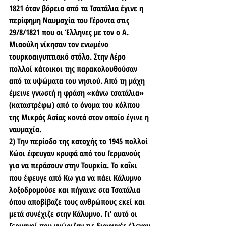
1821 όταν βόρεια από τα Τσατάλια έγινε η 
περίφημη Ναυμαχία του Γέροντα στις 
29/8/1821 που οι Έλληνες με τον ο Α. 
Μιαούλη νίκησαν τον ενωμένο 
τουρκοαιγυπτιακό στόλο. Στην Λέρο 
πολλοί κάτοικοι της παρακολουθούσαν 
από τα υψώματα του νησιού. Από τη μάχη 
έμεινε γνωστή η φράση «κάνω τσατάλια» 
(καταστρέφω) από το όνομα του κόλπου 
της Μικράς Ασίας κοντά στον οποίο έγινε η 
ναυμαχία.
2) Την περίοδο της κατοχής το 1945 πολλοί 
Κώοι έφευγαν κρυφά από του Γερμανούς 
για να περάσουν στην Τουρκία. Το καΐκι 
που έφευγε από Κω για να πάει Κάλυμνο 
λοξοδρομούσε και πήγαινε στα Τσατάλια 
όπου αποβίβαζε τους ανθρώπους εκεί και 
μετά συνέχιζε στην Κάλυμνο. Γι’ αυτό οι 