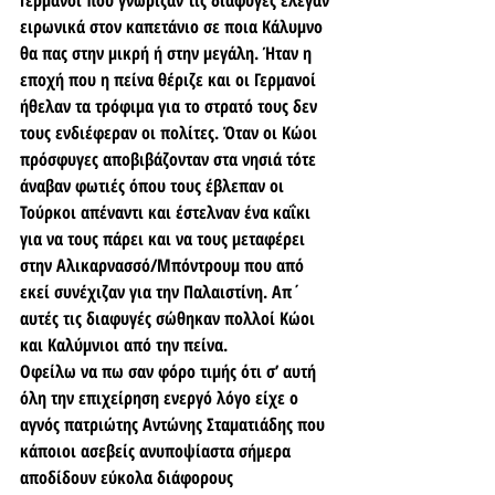
Γερμανοί που γνώριζαν τις διαφυγές έλεγαν 
ειρωνικά στον καπετάνιο σε ποια Κάλυμνο 
θα πας στην μικρή ή στην μεγάλη. Ήταν η 
εποχή που η πείνα θέριζε και οι Γερμανοί 
ήθελαν τα τρόφιμα για το στρατό τους δεν 
τους ενδιέφεραν οι πολίτες. Όταν οι Κώοι 
πρόσφυγες αποβιβάζονταν στα νησιά τότε 
άναβαν φωτιές όπου τους έβλεπαν οι 
Τούρκοι απέναντι και έστελναν ένα καΐκι 
για να τους πάρει και να τους μεταφέρει 
στην Αλικαρνασσό/Μπόντρουμ που από 
εκεί συνέχιζαν για την Παλαιστίνη. Απ΄ 
αυτές τις διαφυγές σώθηκαν πολλοί Κώοι 
και Καλύμνιοι από την πείνα.
Οφείλω να πω σαν φόρο τιμής ότι σ’ αυτή 
όλη την επιχείρηση ενεργό λόγο είχε ο 
αγνός πατριώτης Αντώνης Σταματιάδης που 
κάποιοι ασεβείς ανυποψίαστα σήμερα 
αποδίδουν εύκολα διάφορους 