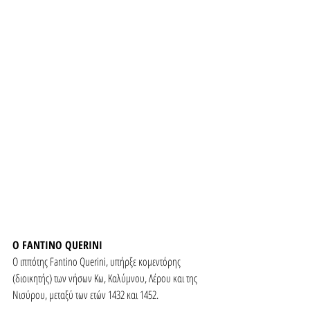
Ο FANTINO QUERINI
Ο ιππότης Fantino Querini, υπήρξε κομεντόρης 
(διοικητής) των νήσων Κω, Καλύμνου, Λέρου και της 
Νισύρου, μεταξύ των ετών 1432 και 1452.