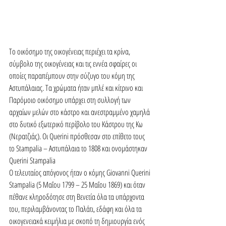
Το οικόσημο της οικογένειας περιέχει τα κρίνα, 
σύμβολο της οικογένειας και τις εννέα σφαίρες οι 
οποίες παραπέμπουν στην σύζυγο του κόμη της 
Αστυπάλαιας. Τα χρώματα ήταν μπλέ και κίτρινο και 
Παρόμοιο οικόσημο υπάρχει στη συλλογή των 
αρχαίων μελών στο κάστρο και ανεστραμμένο χαμηλά 
στο δυτικό εξωτερικό περίβολο του Κάστρου της Κω 
(Νερατζιάς). Οι Querini πρόσθεσαν στο επίθετο τους 
το Stampalia – Αστυπάλαια το 1808 και ονομάστηκαν 
Querini Stampalia
O τελευταίος απόγονος ήταν ο κόμης Giovanni Querini 
Stampalia (5 Μαΐου 1799 – 25 Μαΐου 1869) και όταν 
πέθανε κληροδότησε στη Βενετία όλα τα υπάρχοντα 
του, περιλαμβάνοντας το Παλάτι, εδάφη και όλα τα 
οικογενειακά κειμήλια με σκοπό τη δημιουργία ενός 