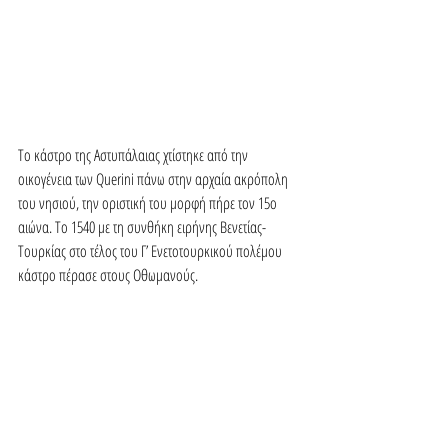
Το κάστρο της Αστυπάλαιας χτίστηκε από την 
οικογένεια των Querini πάνω στην αρχαία ακρόπολη 
του νησιού, την οριστική του μορφή πήρε τον 15ο 
αιώνα. Tο 1540 με τη συνθήκη ειρήνης Βενετίας-
Τουρκίας στο τέλος του Γ’ Ενετοτουρκικού πολέμου 
κάστρο πέρασε στους Οθωμανούς.