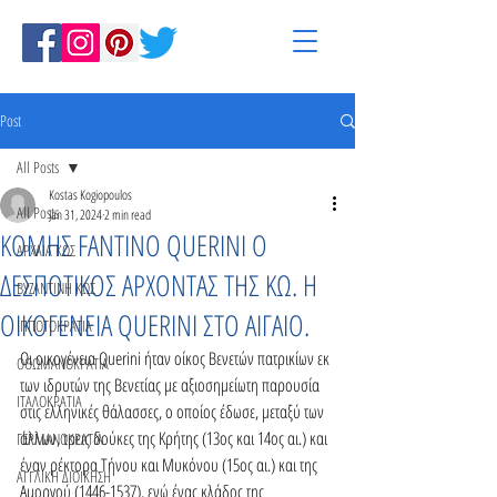
Post
All Posts
Kostas Kogiopoulos
All Posts
Jan 31, 2024
2 min read
ΚΟΜΗΣ FANTINO QUERINI Ο
ΑΡΧΑΙΑ ΚΩΣ
ΔΕΣΠΟΤΙΚΟΣ ΑΡΧΟΝΤΑΣ ΤΗΣ ΚΩ. Η
ΒΥΖΑΝΤΙΝΗ ΚΩΣ
ΟΙΚΟΓΕΝΕΙΑ QUERINI ΣΤΟ ΑΙΓΑΙΟ.
ΙΠΠΟΤΟΚΡΑΤΙΑ
Οι οικογένεια Querini ήταν οίκος Βενετών πατρικίων εκ 
ΟΘΩΜΑΝΟΚΡΑΤΙΑ
των ιδρυτών της Βενετίας με αξιοσημείωτη παρουσία 
ΙΤΑΛΟΚΡΑΤΙΑ
στις ελληνικές θάλασσες, ο οποίος έδωσε, μεταξύ των 
άλλων, τρεις δούκες της Κρήτης (13ος και 14ος αι.) και 
ΓΕΡΜΑΝΟΚΡΑΤΙΑ
έναν ρέκτορα Τήνου και Μυκόνου (15ος αι.) και της 
ΑΓΓΛΙΚΗ ΔΙΟΙΚΗΣΗ
Αμοργού (1446-1537), ενώ ένας κλάδος της 