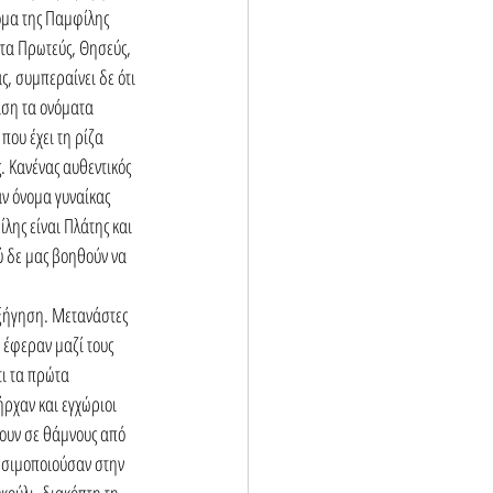
νομα της Παμφίλης 
ατα Πρωτεύς, Θησεύς, 
ς, συμπεραίνει δε ότι 
άση τα ονόματα 
ου έχει τη ρίζα 
 Κανένας αυθεντικός 
ν όνομα γυναίκας 
λης είναι Πλάτης και 
ύ δε μας βοηθούν να 
ξήγηση. Μετανάστες 
 έφεραν μαζί τους 
ι τα πρώτα 
ρχαν και εγχώριοι 
ουν σε θάμνους από 
ρησιμοποιούσαν στην 
κούλι, διακόπτη τη 