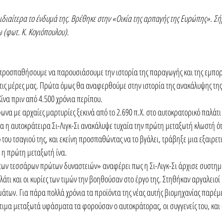
 ιδιαίτερα το ένδυμά της. Βρέθηκε στην «Οικία της αρπαγής της Ευρώπης». Σή
 (φωτ. Κ. Κογιόπουλου).
ροσπαθήσουμε να παρουσιάσουμε την ιστορία της παραγωγής και της εμπορία
 τις μέρες μας. Πρώτα όμως θα αναφερθούμε στην ιστορία της ανακάλυψης της
Κίνα πριν από 4.500 χρόνια περίπου.
ωνα με αρχαίες μαρτυρίες ξεκινά από το 2.690 π.Χ. στο αυτοκρατορικό παλάτι 
α η αυτοκράτειρα Σι-Λιγκ-Σι ανακάλυψε τυχαία την πρώτη μεταξωτή κλωστή ότ
του τσαγιού της, και εκείνη προσπαθώντας να το βγάλει, τράβηξε μια εξαιρετι
 η πρώτη μεταξωτή ίνα.
των τεσσάρων πρώτων δυναστειών» αναφέρει πως η Σι-Λιγκ-Σι άρχισε συστημ
τι και οι κυρίες των τιμών την βοηθούσαν στο έργο της. Στηθήκαν αργαλειοί 
ων. Για πάρα πολλά χρόνια τα προϊόντα της νέας αυτής βιομηχανίας παρέμε
τιμα μεταξωτά υφάσματα τα φορούσαν ο αυτοκράτορας, οι συγγενείς του, και 