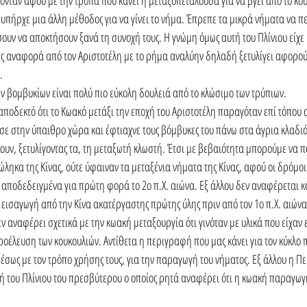
 υπήρχε μια άλλη μέθοδος για να γίνει το νήμα. Έπρεπε τα μικρά νήματα να 
σουν να αποκτήσουν ξανά τη συνοχή τους. Η γνώμη όμως αυτή του Πλίνιου είχε κ
ς αναφορά από τον Αριστοτέλη με το ρήμα αναλύην δηλαδή ξετυλίγει αφορο
.
ών βομβυκίων είναι πολύ πιο εύκολη δουλειά από το κλώσιμο των τρύπιων. 
 αποδεκτό ότι το Κωακό μετάξι την εποχή του Αριστοτέλη παραγόταν επί τόπου 
σε στην ύπαιθρο χώρα και έφτιαχνε τους βόμβυκες του πάνω στα άγρια κλαδι
ουν, ξετυλίγοντας τα, τη μεταξωτή κλωστή. Έτσι με βεβαιότητα μπορούμε να πο
ληκα της Κίνας, ούτε ύφαιναν τα μεταξένια νήματα της Κίνας, αφού οι δρόμοι 
 αποδεδειγμένα για πρώτη φορά το 2ο π.Χ. αιώνα. Εξ άλλου δεν αναφέρεται 
ν εισαγωγή από την Κίνα ακατέργαστης πρώτης ύλης πριν από τον 1ο π.Χ. αιώνα
 αναφέρει σχετικά με την κωακή μεταξουργία ότι γινόταν με υλικά που είχαν ε
οέλευση των κουκουλιών. Αντίθετα η περιγραφή που μας κάνει για τον κύκλο
έσως με τον τρόπο χρήσης τους, για την παραγωγή του νήματος. Εξ άλλου η Π
ή του Πλίνιου του πρεσβύτερου ο οποίος ρητά αναφέρει ότι η κωακή παραγωγή