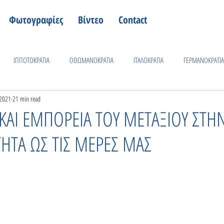
Φωτογραφίες
Βίντεο
Contact
ΙΠΠΟΤΟΚΡΑΤΙΑ
ΟΘΩΜΑΝΟΚΡΑΤΙΑ
ΙΤΑΛΟΚΡΑΤΙΑ
ΓΕΡΜΑΝΟΚΡΑΤΙΑ
 2021
21 min read
ΚΩΑΚΗ ΦΥΣΗ
ΠΡΟΣΩΠΑ
ΓΕΓΟΝΟΤΑ
ΕΛΛΗΝΟ -ΙΤΑΛΙΚΟΣ ΠΟΛΕΜΟ
 ΚΑΙ ΕΜΠΟΡΕΙΑ ΤΟΥ ΜΕΤΑΞΙΟΥ ΣΤΗ
ΤΗΤΑ ΩΣ ΤΙΣ ΜΕΡΕΣ ΜΑΣ
ΙΚΑΡΝΑΣΣΟΣ
ΚΩΑΚΗ ΒΙΟΜΗΧΑΝΙΑ
ΕΚΚΛΗΣΙΕΣ - ΝΑΟΙ
ΙΣΤΟΡΙΚΑ ΠΛΟΙΑ