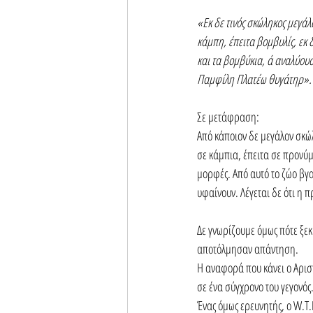
«Εκ δε τινός σκώληκος μεγάλο
κάμπη, έπειτα βομβυλίς, εκ 
και τα βομβύκια, ά αναλύουσ
Παμφίλη Πλατέω θυγάτηρ».
Σε μετάφραση: 
Από κάποιον δε μεγάλον σκώλ
σε κάμπια, έπειτα σε προνύμ
μορφές. Από αυτό το ζώο βγα
υφαίνουν. Λέγεται δε ότι η 
Δε γνωρίζουμε όμως πότε ξε
αποτόλμησαν απάντηση.
Η αναφορά που κάνει ο Αριστ
σε ένα σύγχρονο του γεγονός.
Ένας όμως ερευνητής, ο W.T.