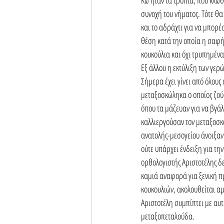
συνοχή του νήματος. Τότε θα
και το αδράχτι για να μπορέ
θέση κατά την οποία η σαφή
κουκούλια και όχι τρυπημένα
Εξ άλλου η εκτύλιξη των γερ
Σήμερα έχει γίνει από όλους
μεταξοσκώληκα ο οποίος ζού
όπου τα μάζευαν για να βγάλ
καλλιεργούσαν τον μεταξοσκώ
ανατολής-μεσογείου άνοιξαν
ούτε υπάρχει ένδειξη για τη
ορθολογιστής Αριστοτέλης δεν
καμιά αναφορά για ξενική πρ
κουκουλιών, ακολουθείται αμ
Αριστοτέλη συμπίπτει με αυτ
μεταξοπεταλούδα. 