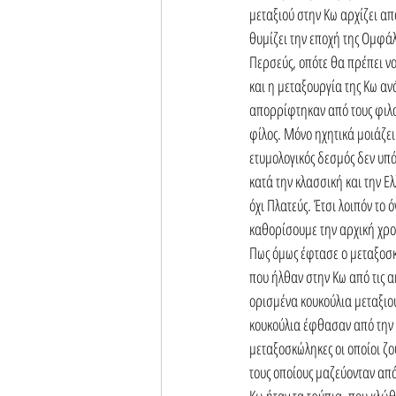
μεταξιού στην Κω αρχίζει απ
θυμίζει την εποχή της Ομφάλ
Περσεύς, οπότε θα πρέπει να
και η μεταξουργία της Κω αν
απορρίφτηκαν από τους φιλολ
φίλος. Μόνο ηχητικά μοιάζει
ετυμολογικός δεσμός δεν υπ
κατά την κλασσική και την Ε
όχι Πλατεύς. Έτσι λοιπόν το
καθορίσουμε την αρχική χρον
Πως όμως έφτασε ο μεταξοσκ
που ήλθαν στην Κω από τις α
ορισμένα κουκούλια μεταξιού
κουκούλια έφθασαν από την Φ
μεταξοσκώληκες οι οποίοι ζ
τους οποίους μαζεύονταν από
Κω ήταν τα τρύπια, που κλώθ