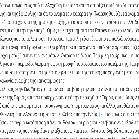
ό πολύ παλιά ίσως από την Αρχαϊκή περίοδο και το στηρίζει αυτό στο ότι το ό
ης και της Εριφύλης και ότι το όνομα του πατέρα της Πλατεύς θυμίζει τα ονόμ
 έζησε τα χρόνια της ηρωικής εποχής, τα αρχαιότατα εκείνα χρόνια της Ελλάδα
άγεται σ’ αυτήν την εποχή. Όμως τα επιχειρήματα του Forbes που έχουν σαν β
όγους που τα μελέτησαν. Το όνομα Παμφίλη είναι ένα από τα πολλά ονόματα π
 με τα ονόματα Εριφύλη και Ομφάλη που προέρχονται από διαφορετικές ρίζες.
άρχει μεταξύ αυτών των ονομάτων. Ωστόσο το όνομα Παμφίλη το βρίσκουμε σα
λληνιστική περίοδο. Ακόμα η σωστή μορφή του ονόματος του πατέρα της Παμφί
 όνομα και το πατρώνυμο της Κώας εφευρέτριας της τοπικής παραγωγής μεταξιο
ολογία έναρξης της καινοτομίας της. 
ώληκας στην Κω; Υπάρχει παράδοση με βάση την οποία δίνεται μια πιθανή ε
κτές της Συρίας και που προέρχονταν από την περιοχή της Τύρου, αυτοί ίσως να
 από τα οποία άρχισε η παραγωγή του. Υπάρχουν όμως και άλλες υποθέσεις ότ
οινίκη ή την Ασσυρία ή και απ’ ευθείας από την Ινδία,
[2]
 ασφαλώς όμως υπή
ούσαν σε άγρια κατάσταση πάνω σε δέντρα μουριάς και κατέβαιναν να κλαδώσ
 τις γυναίκες που γνώριζαν την αξία τους. Κατά τον Πλίνιο τα βομβύκια που χ
ονταν αφού με την τρύπα που κάνει η μεταξοπεταλούδα για να βγει από το κου