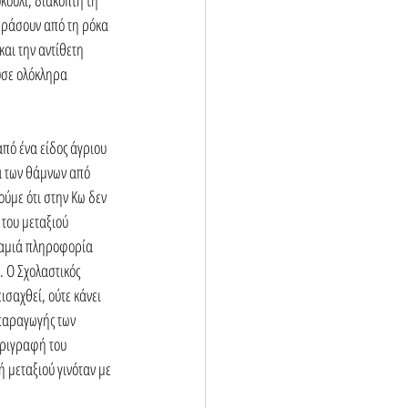
περάσουν από τη ρόκα 
αι την αντίθετη 
ύσε ολόκληρα 
από ένα είδος άγριου 
ά των θάμνων από 
ύμε ότι στην Κω δεν 
του μεταξιού 
καμιά πληροφορία 
. Ο Σχολαστικός 
ισαχθεί, ούτε κάνει 
 παραγωγής των 
εριγραφή του 
 μεταξιού γινόταν με 