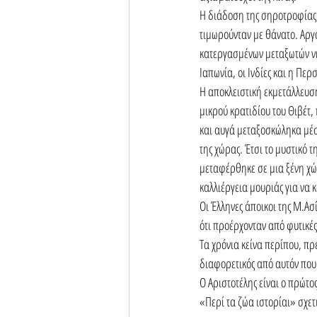
Η διάδοση της σηροτροφίας
τιμωρούνταν με θάνατο. Αργό
κατεργασμένων μεταξωτών νη
Ιαπωνία, οι Ινδίες και η Περσ
Η αποκλειστική εκμετάλλευση
μικρού κρατιδίου του Θιβέτ,
και αυγά μεταξοσκώληκα μέσ
της χώρας. Έτσι το μυστικό τ
μεταφέρθηκε σε μια ξένη χώ
καλλιέργεια μουριάς για να 
Οι Έλληνες άποικοι της Μ.Ασ
ότι προέρχονταν από φυτικές 
Τα χρόνια κείνα περίπου, πρ
διαφορετικός από αυτόν που
Ο Αριστοτέλης είναι ο πρώτο
«Περί τα ζώα ιστορίαι» σχετ