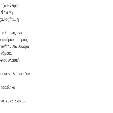
εταξοσκώληκα 
 εξαγωγή 
ανίας ήταν η 
ου Khotan, ενός 
ψε σπόρους μουριάς 
 γινόταν στα σύνορα 
 νόμους, 
ισε εντατική 
σμάτων αλλά νόμιζαν 
αξοσκώληκα 
α. Στο βιβλίο του 