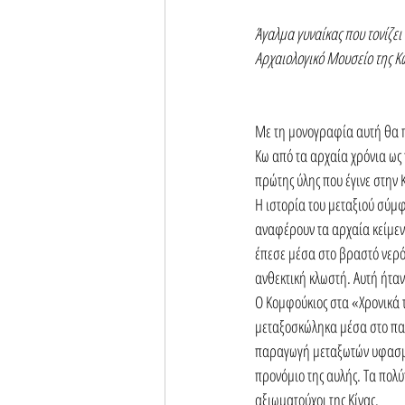
Άγαλμα γυναίκας που τονίζει
Αρχαιολογικό Μουσείο της Κω
Με τη μονογραφία αυτή θα π
Κω από τα αρχαία χρόνια ως
πρώτης ύλης που έγινε στην 
Η ιστορία του μεταξιού σύμφ
αναφέρουν τα αρχαία κείμεν
έπεσε μέσα στο βραστό νερό 
ανθεκτική κλωστή. Αυτή ήταν
Ο Κομφούκιος στα «Χρονικά 
μεταξοσκώληκα μέσα στο παλά
παραγωγή μεταξωτών υφασμάτ
προνόμιο της αυλής. Τα πολύ
αξιωματούχοι της Κίνας.