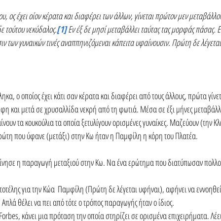
υ, ος έχει οίον κέρατα και διαφέρει των άλλων, γίνεται πρώτον μεν μεταβάλλο
δε τούτου νεκύδαλος.
[1]
 Εν έξ δε μησί μεταβάλλει ταύτας τας μορφάς πάσας. Ε
ιν των γυναικών τινές αναππηνιζόμεναι κάπειτα υφαίνουσιν. Πρώτη δε λέγεται
ηκα, ο οποίος έχει κάτι σαν κέρατα και διαφέρει από τους άλλους, πρώτα γίνετ
φη και μετά σε χρυσαλλίδα νεκρή από τη φωτιά. Μέσα σε έξι μήνες μεταβάλλει
ίνουν τα κουκούλια τα οποία ξετυλίγουν ορισμένες γυναίκες. Μαζεύουν (την Κλ
πρώτη που ύφανε (μετάξι) στην Κω ήταν η Παμφίλη η κόρη του Πλατέα.
κίνησε η παραγωγή μεταξιού στην Κω. Να ένα ερώτημα που διατύπωσαν πολλοί 
οτέλης για την Κώα  Παμφίλη (Πρώτη δε λέγεται υφήναι), αφήνει να εννοηθεί
 Απλά θέλει να πει από τότε ο τρόπος παραγωγής ήταν ο ίδιος.
Forbes, κάνει μια πρόταση την οποία στηρίζει σε ορισμένα επιχειρήματα. Λέε