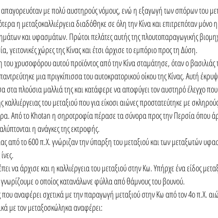
 απαγορευόταν με πολύ αυστηρούς νόμους, ενώ η εξαγωγή των σπόρων του μ
τερα η μεταξοκαλλιέργεια διαδόθηκε σε όλη την Κίνα και επιτρεπόταν μόνο η
μάτων και υφασμάτων. Πρώτοι πελάτες αυτής της πλουτοπαραγωγικής βιομηχ
ία, γειτονικές χώρες της Κίνας και έτσι άρχισε το εμπόριο προς τη Δύση.
 του χρυσοφόρου αυτού προϊόντος από την Κίνα σταμάτησε, όταν ο βασιλιάς τ
 παντρεύτηκε μια πριγκίπισσα του αυτοκρατορικού οίκου της Κίνας. Αυτή έκρυ
α στα πλούσια μαλλιά της και κατάφερε να αποφύγει τον αυστηρό έλεγχο που
ης καλλιέργειας του μεταξιού που για είκοσι αιώνες προστατεύτηκε με σκληρούς
ρα. Από το Khotan η σηροτροφία πέρασε τα σύνορα προς την Περσία όπου άρχ
καλύπτονται η ανάγκες της εκτροφής.
ίας από το 600 π.Χ. γνώριζαν την ύπαρξη του μεταξιού και των μεταξωτών υφα
ίνες.
έπει να άρχισε και η καλλιέργεια του μεταξιού στην Κω. Υπήρχε ένα είδος μετ
 γνωρίζουμε ο οποίος κατανάλωνε φύλλα από θάμνους του βουνού. 
ς που αναφέρει σχετικά με την παραγωγή μεταξιού στην Κω από τον 4ο π.Χ. αιών
ικά με τον μεταξοσκώληκα αναφέρει: 