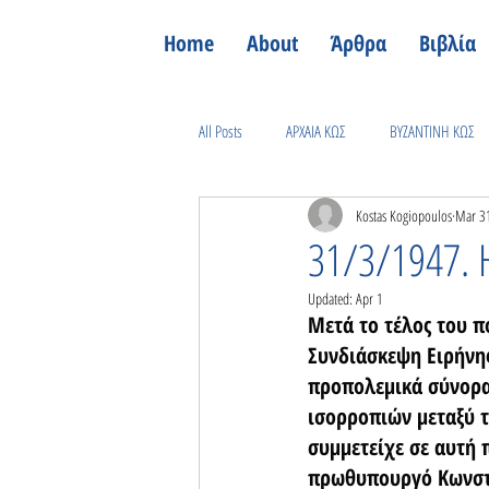
Home
About
Άρθρα
Βιβλία
All Posts
ΑΡΧΑΙΑ ΚΩΣ
ΒΥΖΑΝΤΙΝΗ ΚΩΣ
Kostas Kogiopoulos
Mar 3
ΕΛΕΥΘΕΡΗ ΚΩΣ
ΙΣΤΟΡΙΑ ΤΗΣ ΥΓΕΙΑΣ
31/3/1947.
Updated:
Apr 1
ΔΕΥΤΕΡΟΣ ΠΑΓΚΟΣΜΙΟΣ ΠΟΛΕΜΟΣ
ΑΛ
Μετά το τέλος του π
Συνδιάσκεψη Ειρήνης
προπολεμικά σύνορα 
ισορροπιών μεταξύ τ
συμμετείχε σε αυτή
πρωθυπουργό Κωνσταν