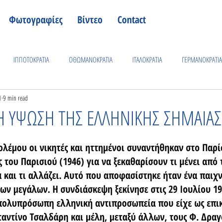
Φωτογραφίες
Βίντεο
Contact
ΙΠΠΟΤΟΚΡΑΤΙΑ
ΟΘΩΜΑΝΟΚΡΑΤΙΑ
ΙΤΑΛΟΚΡΑΤΙΑ
ΓΕΡΜΑΝΟΚΡΑΤΙΑ
1
9 min read
ΚΩΑΚΗ ΦΥΣΗ
ΠΡΟΣΩΠΑ
ΓΕΓΟΝΟΤΑ
ΕΛΛΗΝΟ -ΙΤΑΛΙΚΟΣ ΠΟΛΕΜΟ
 Η ΥΨΩΣΗ ΤΗΣ ΕΛΛΗΝΙΚΗΣ ΣΗΜΑΙΑΣ
ΙΚΑΡΝΑΣΣΟΣ
ΚΩΑΚΗ ΒΙΟΜΗΧΑΝΙΑ
ΕΚΚΛΗΣΙΕΣ - ΝΑΟΙ
ΙΣΤΟΡΙΚΑ ΠΛΟΙΑ
ολέμου οι νικητές και ηττημένοι συναντήθηκαν στο Παρί
 του Παρισιού (1946) για να ξεκαθαρίσουν τι μένει από 
και τι αλλάζει. Αυτό που αποφασίστηκε ήταν ένα παιχν
ων μεγάλων. Η συνδιάσκεψη ξεκίνησε στις 29 Ιουλίου 19
 πολυπρόσωπη ελληνική αντιπροσωπεία που είχε ως επι
τίνο Τσαλδάρη και μέλη, μεταξύ άλλων, τους Φ. Δραγο