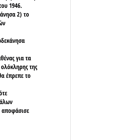
του 1946.
άνησα 2) το 
ών 
Δωδεκάνησα 
θένας για τα 
 ολόκληρης της 
α έπρεπε το 
ότε 
γάλων 
6 αποφάσισε 