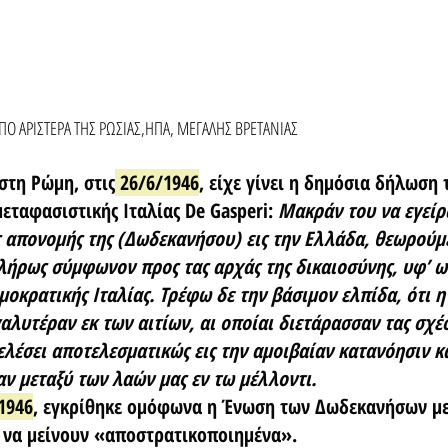
ΠΟ ΑΡΙΣΤΕΡΑ ΤΗΣ ΡΩΣΙΑΣ,ΗΠΑ, ΜΕΓΑΛΗΣ ΒΡΕΤΑΝΙΑΣ
στη Ρώμη, στις
 26/6/1946
, είχε γίνει η δημόσια δήλωση 
ταφασιστικής Ιταλίας De Gasperi: 
Μακράν του να εγείρ
ς απονομής της (Δωδεκανήσου) εις την Ελλάδα, θεωρούμε
λήρως σύμφωνον προς τας αρχάς της δικαιοσύνης, υφ’ ων
μοκρατικής Ιταλίας. Τρέφω δε την βάσιμον ελπίδα, ότι η 
αλυτέραν εκ των αιτίων, αι οποίαι διετάρασσαν τας σχέσ
λέσει αποτελεσματικώς εις την αμοιβαίαν κατανόησιν κα
αν μεταξύ των λαών μας εν τω μέλλοντι.
1946
, εγκρίθηκε ομόφωνα η Ένωση των Δωδεκανήσων με
 να μείνουν «αποστρατικοποιημένα».